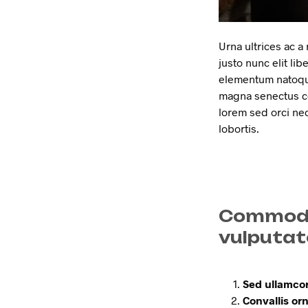
Urna ultrices ac 
justo nunc elit li
elementum natoq
magna senectus co
lorem sed orci ne
lobortis.
Commodo 
vulputat
Sed ullamcor
Convallis orn