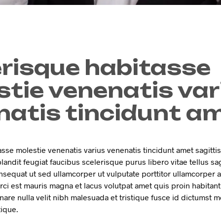
erisque habitasse
tie venenatis var
natis tincidunt a
sse molestie venenatis varius venenatis tincidunt amet sagittis e
blandit feugiat faucibus scelerisque purus libero vitae tellus sa
equat ut sed ullamcorper ut vulputate porttitor ullamcorper 
rci est mauris magna et lacus volutpat amet quis proin habitan
nare nulla velit nibh malesuada et tristique fusce id dictumst
tique.