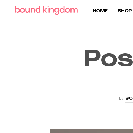
HOME
SHOP
Pos
by
SO