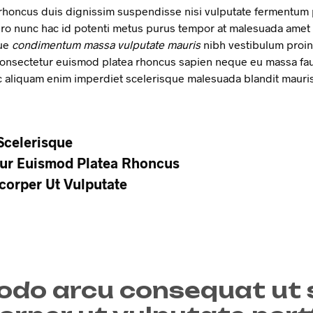
a rhoncus duis dignissim suspendisse nisi vulputate fermentum
bero nunc hac id potenti metus purus tempor at malesuada amet 
ue
condimentum massa vulputate mauris
nibh vestibulum proin 
nsectetur euismod platea rhoncus sapien neque eu massa fauc
c aliquam enim imperdiet scelerisque malesuada blandit mauri
Scelerisque
ur Euismod Platea Rhoncus
corper Ut Vulputate
do arcu consequat ut 