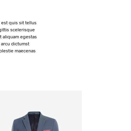
st quis sit tellus
gittis scelerisque
at aliquam egestas
t arcu dictumst
 molestie maecenas