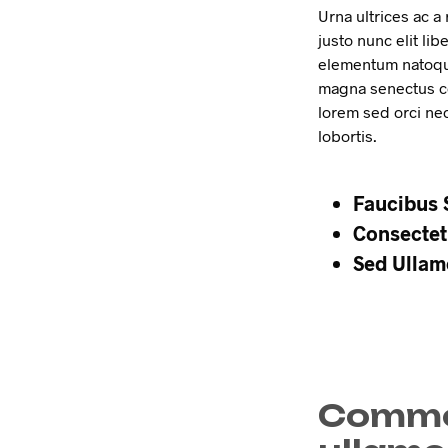
Urna ultrices ac 
justo nunc elit li
elementum natoq
magna senectus co
lorem sed orci ne
lobortis.
Faucibus 
Consectet
Sed Ullam
Commo