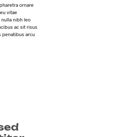
 pharetra ornare
eu vitae
nulla nibh leo
ibus ac sit risus
s penatibus arcu
sed