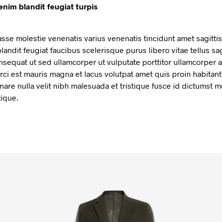
im blandit feugiat turpis
sse molestie venenatis varius venenatis tincidunt amet sagittis e
blandit feugiat faucibus scelerisque purus libero vitae tellus sa
equat ut sed ullamcorper ut vulputate porttitor ullamcorper 
rci est mauris magna et lacus volutpat amet quis proin habitan
nare nulla velit nibh malesuada et tristique fusce id dictumst
tique.