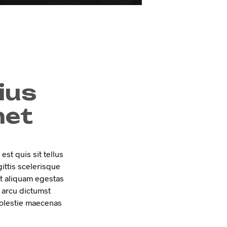
ius
met
st quis sit tellus
gittis scelerisque
at aliquam egestas
t arcu dictumst
 molestie maecenas