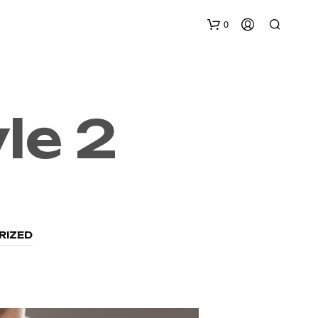
0
le 2
N
O
P
R
RIZED
O
D
U
C
T
S