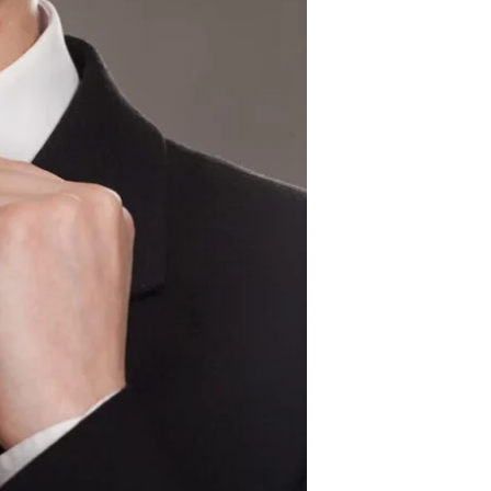
I
N
T
H
E
C
A
R
T
.