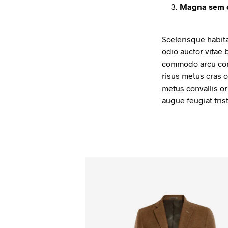
Magna sem en
Scelerisque habita
odio auctor vitae 
commodo arcu cons
risus metus cras o
metus convallis or
augue feugiat tris