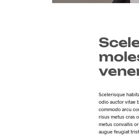
Scel
moles
vene
Scelerisque habita
odio auctor vitae 
commodo arcu cons
risus metus cras o
metus convallis or
augue feugiat tris